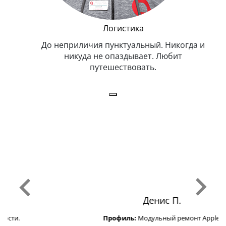
и Эппл
Логистика
тельный.
До неприличия пунктуальный. Никогда и
Оче
н. Любит
никуда не опаздывает. Любит
.
путешествовать.
з
Денис П.
Профиль:
Модульный ремонт Apple.