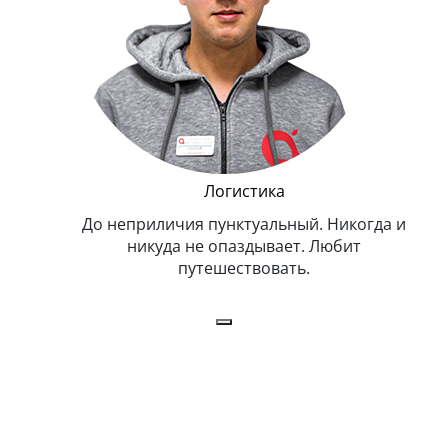
и Эппл
Логистика
тельный.
До неприличия пунктуальный. Никогда и
Оче
н. Любит
никуда не опаздывает. Любит
.
путешествовать.
з