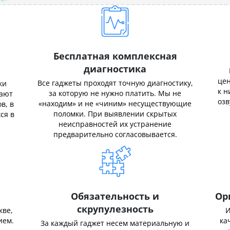
Бесплатная комплексная
диагностика
цен
Все гаджеты проходят точную диагностику,
ки
к н
за которую не нужно платить. Мы не
нают
озв
«находим» и не «чиним» несуществующие
в, в
поломки. При выявлении скрытых
ся в
неисправностей их устранение
предварительно согласовывается.
Обязательность и
Ор
скрупулезность
кве,
И
ием.
ка
За каждый гаджет несем материальную и