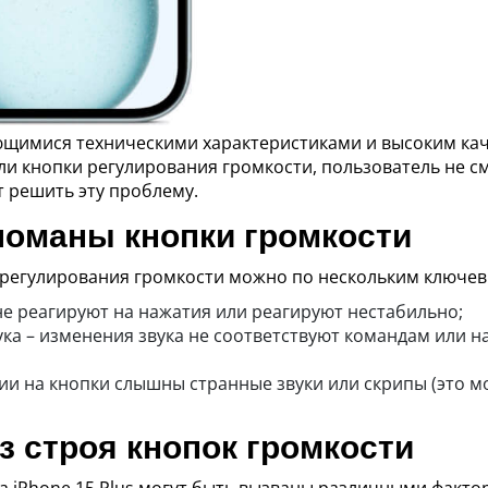
ающимися техническими характеристиками и высоким кач
шли кнопки регулирования громкости, пользователь не 
т решить эту проблему.
оломаны кнопки громкости
 регулирования громкости можно по нескольким ключе
не реагируют на нажатия или реагируют нестабильно;
ука – изменения звука не соответствуют командам или 
ии на кнопки слышны странные звуки или скрипы (это м
 строя кнопок громкости