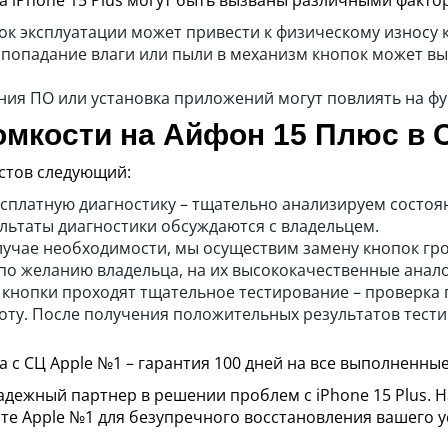
а iPhone 15 Plus могут быть вызваны различными факто
ок эксплуатации может привести к физическому износу 
– попадание влаги или пыли в механизм кнопок может в
ия ПО или установка приложений могут повлиять на фу
омкости на Айфон 15 Плюс в 
стов следующий:
сплатную диагностику – тщательно анализируем состоя
льтаты диагностики обсуждаются с владельцем.
случае необходимости, мы осуществим замену кнопок гр
по желанию владельца, на их высококачественные анало
 кнопки проходят тщательное тестирование – проверка 
оту. После получения положительных результатов тест
 с СЦ Apple №1 – гарантия 100 дней на все выполненны
адежный партнер в решении проблем с iPhone 15 Plus. 
те Apple №1 для безупречного восстановления вашего у