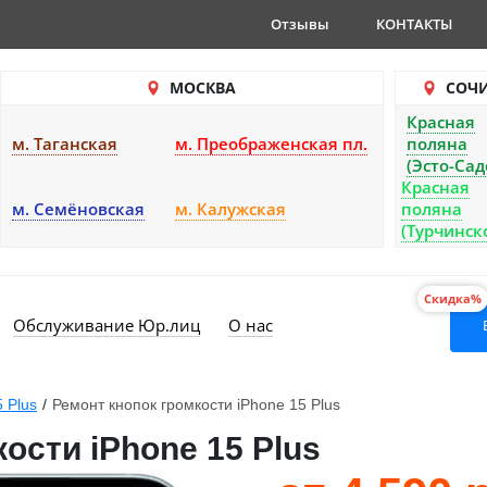
Отзывы
КОНТАКТЫ
МОСКВА
СОЧ
Красная
м. Таганская
м. Преображенская пл.
поляна
(Эсто-Сад
Красная
м. Семёновская
м. Калужская
поляна
(Турчинск
Скидка%
Обслуживание Юр.лиц
О нас
5 Plus
/
Ремонт кнопок громкости iPhone 15 Plus
ости iPhone 15 Plus