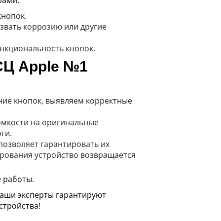
рами:
кнопок.
ызвать коррозию или другие
нкциональность кнопок.
СЦ Apple №1
ние кнопок, выявляем корректные
омкости на оригинальные
ги.
позволяет гарантировать их
ирования устройство возвращается
е работы.
Наши эксперты гарантируют
стройства!