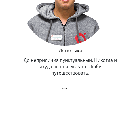
и Эппл
Логистика
тельный.
До неприличия пунктуальный. Никогда и
Оче
н. Любит
никуда не опаздывает. Любит
.
путешествовать.
з