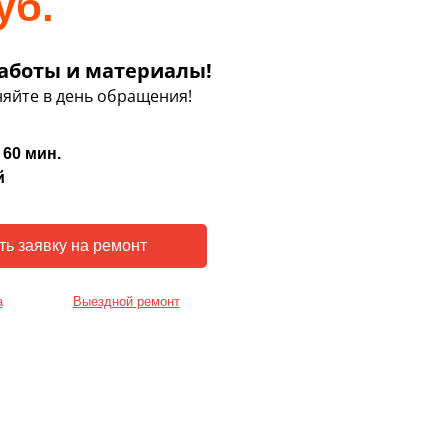
уб.
аботы и материалы!
яйте в день обращения!
 60 мин.
й
а
Выездной ремонт