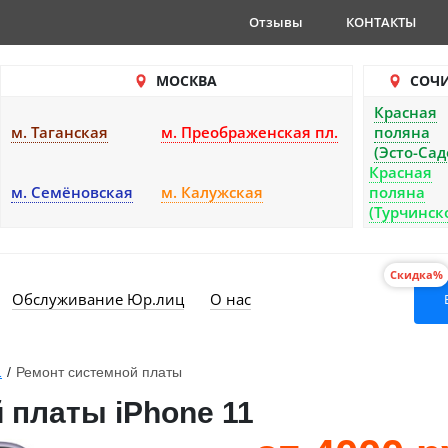
Отзывы
КОНТАКТЫ
МОСКВА
СОЧ
Красная
м. Таганская
м. Преображенская пл.
поляна
(Эсто-Сад
Красная
м. Семёновская
м. Калужская
поляна
(Турчинск
Скидка%
Обслуживание Юр.лиц
О нас
1
/
Ремонт системной платы
 платы iPhone 11