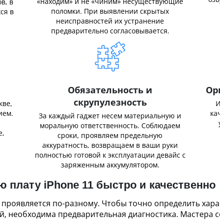
«находим» и не «чиним» несуществующие
в, в
поломки. При выявлении скрытых
ся в
неисправностей их устранение
предварительно согласовывается.
Обязательность и
Ор
скрупулезность
кве,
И
ием.
ка
За каждый гаджет несем материальную и
,
моральную ответственность. Соблюдаем
е,
сроки, проявляем предельную
аккуратность, возвращаем в ваши руки
полностью готовой к эксплуатации девайс с
заряженным аккумулятором.
 плату iPhone 11 быстро и качественно
 проявляется по-разному. Чтобы точно определить хар
й, необходима предварительная диагностика. Мастера с