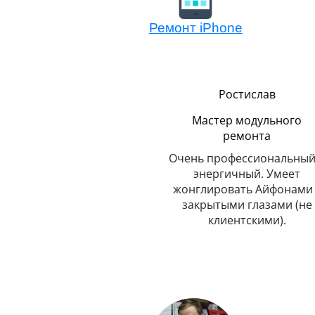
Ремонт iPhone
Сергей
Ростислав
Мастер модульного
ремонта
Очень профессиональный
о
энергичный. Умеет
жонглировать Айфонами 
закрытыми глазами (не
клиентскими).
Логистика
До неприличия