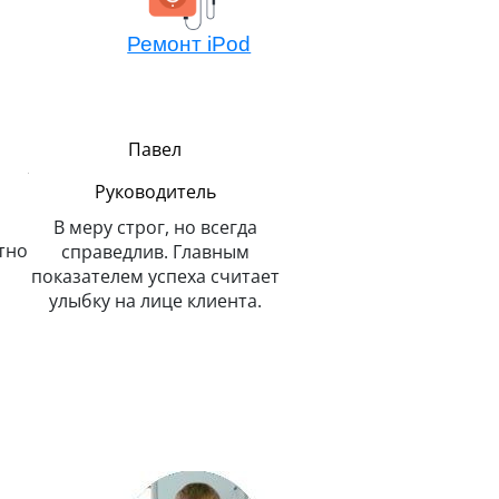
Ремонт iPod
Павел
Алексей
Руководитель
Мастер компонентно
ремонта
В меру строг, но всегда
тно
справедлив. Главным
Не боится сложных зада
показателем успеха считает
потому всегда легко 
улыбку на лице клиента.
решает. Любит и спас
животных.