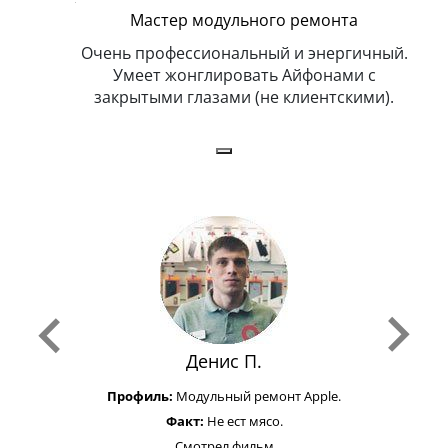
Мастер модульного ремонта
икогда и
Очень профессиональный и энергичный.
Всег
бит
Умеет жонглировать Айфонами с
ка
закрытыми глазами (не клиентскими).
Денис П.
Профиль:
Модульный ремонт Apple.
Факт:
Не ест мясо.
Смотрел фильм