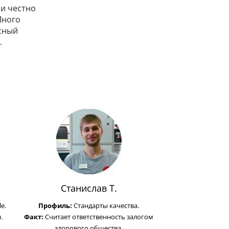
тно
справедлив. Главным
показателем успеха считает
улыбку на лице клиента.
Станислав Т.
e.
Профиль:
Стандарты качества.
.
Факт:
Считает ответственность залогом
здорового общества.