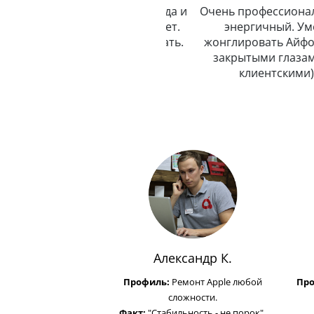
пунктуальный. Никогда и
Очень профессиональный
никуда не опаздывает.
энергичный. Умеет
Любит путешествовать.
жонглировать Айфонами 
закрытыми глазами (не
клиентскими).
Александр К.
Профиль:
Ремонт Apple любой
Пр
сложности.
Факт:
"Стабильность - не порок".