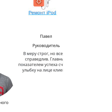
Ремонт iPod
Павел
Алексей
Мастер компонентно
ремонта
Не боится сложных зада
потому всегда легко 
решает. Любит и спас
животных.
Руководитель
В меру строг, но всегда