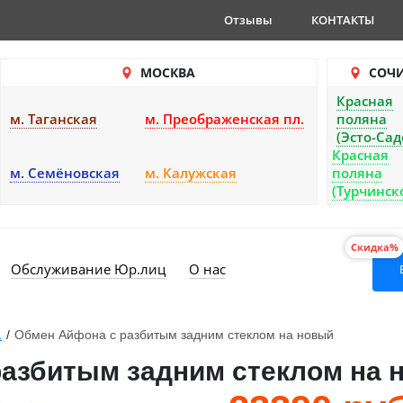
Отзывы
КОНТАКТЫ
МОСКВА
СОЧ
Красная
м. Таганская
м. Преображенская пл.
поляна
(Эсто-Сад
Красная
м. Семёновская
м. Калужская
поляна
(Турчинск
Скидка%
Обслуживание Юр.лиц
О нас
1
/
Обмен Айфона с разбитым задним стеклом на новый
 разбитым задним стеклом на