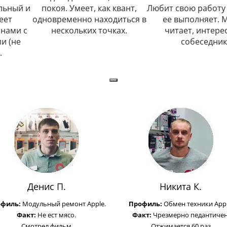
 и
покоя. Умеет, как квант,
Любит свою работу и чес
одновременно находиться в
ее выполняет. Много
с
нескольких точках.
читает, интересный
собеседник.
Денис П.
Никита К.
офиль:
Модульный ремонт Apple.
Профиль:
Обмен техники Appl
Факт:
Не ест мясо.
Факт:
Чрезмерно педантичен
Смотрел фильм
Отжимается 60 раз