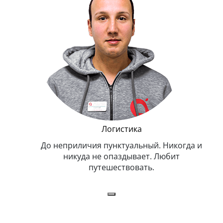
и Эппл
Логистика
тельный.
До неприличия пунктуальный. Никогда и
Оче
н. Любит
никуда не опаздывает. Любит
.
путешествовать.
з