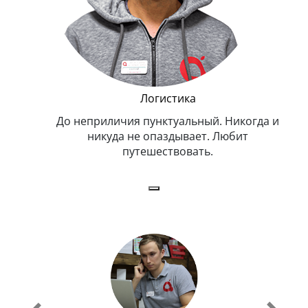
и Эппл
Логистика
тельный.
До неприличия пунктуальный. Никогда и
Оче
н. Любит
никуда не опаздывает. Любит
.
путешествовать.
з