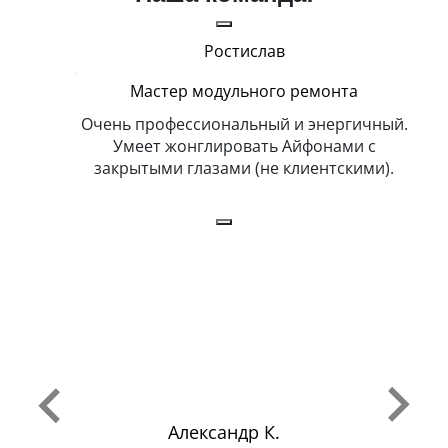
Ростислав
Мастер модульного ремонта
икогда и
Очень профессиональный и энергичный.
Всег
бит
Умеет жонглировать Айфонами с
ка
закрытыми глазами (не клиентскими).
Александр К.