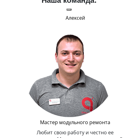
Наша команда:
Алексей
П
Руков
В меру строг, но
Главным показате
улыбку на 
Мастер модульного ремонта
Любит свою работу и честно ее