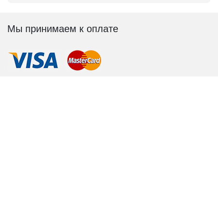
Мы принимаем к оплате
Мы в соц.сетях
© 2011-2026. AppleN1 –
сервисный центр Apple
,
официальное обслуживание, качественный ремонт.
Информация на сайте не является публичной
офертой и носит исключительно информационный
характер.
Политика Конфиденциальности