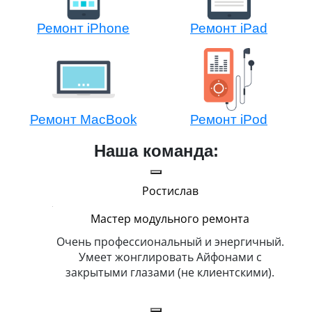
Ремонт iPhone
Ремонт iPad
Ремонт MacBook
Ремонт iPod
Наша команда:
Ростислав
Мастер модульного ремонта
икогда и
Очень профессиональный и энергичный.
Всег
бит
Умеет жонглировать Айфонами с
ка
закрытыми глазами (не клиентскими).