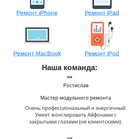
Ремонт iPhone
Ремонт iPad
Ремонт MacBook
Ремонт iPod
Наша команда:
Ростислав
Мастер модульного ремонта
икогда и
Очень профессиональный и энергичный.
Всег
бит
Умеет жонглировать Айфонами с
ка
закрытыми глазами (не клиентскими).