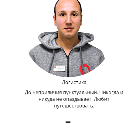
и Эппл
Логистика
тельный.
До неприличия пунктуальный. Никогда и
Оче
н. Любит
никуда не опаздывает. Любит
.
путешествовать.
з