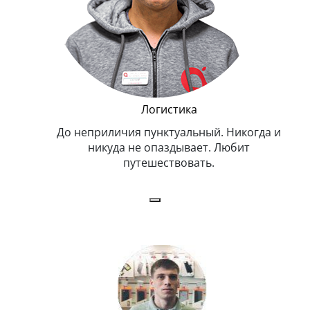
и Эппл
Логистика
тельный.
До неприличия пунктуальный. Никогда и
Оче
н. Любит
никуда не опаздывает. Любит
.
путешествовать.
з