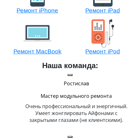
Ремонт iPhone
Ремонт iPad
Ремонт MacBook
Ремонт iPod
Наша команда:
Ростислав
Мастер модульного ремонта
икогда и
Очень профессиональный и энергичный.
Всег
бит
Умеет жонглировать Айфонами с
ка
закрытыми глазами (не клиентскими).