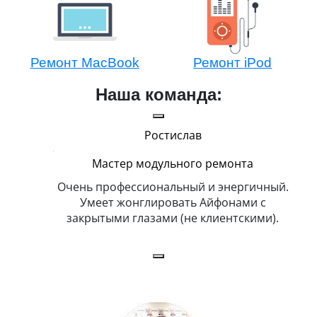
Ремонт MacBook
Ремонт iPod
Наша команда:
Ростислав
Мастер модульного ремонта
икогда и
Очень профессиональный и энергичный.
Всег
бит
Умеет жонглировать Айфонами с
ка
закрытыми глазами (не клиентскими).