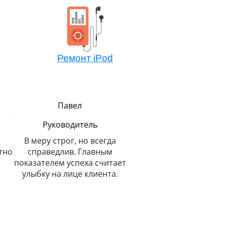
Ремонт iPod
Павел
Алексей
Руководитель
Мастер компонентно
ремонта
В меру строг, но всегда
тно
справедлив. Главным
Не боится сложных зада
показателем успеха считает
потому всегда легко 
улыбку на лице клиента.
решает. Любит и спас
животных.