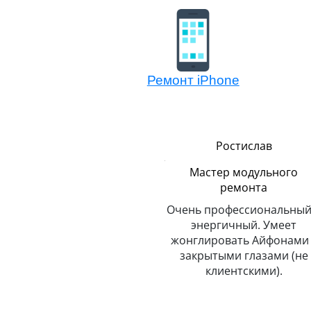
Ремонт iPhone
Сергей
Ростислав
Логистика
Мастер модульного
ремонта
До неприличия
пунктуальный. Никогда и
Очень профессиональный
о
никуда не опаздывает.
энергичный. Умеет
Любит путешествовать.
жонглировать Айфонами 
закрытыми глазами (не
клиентскими).