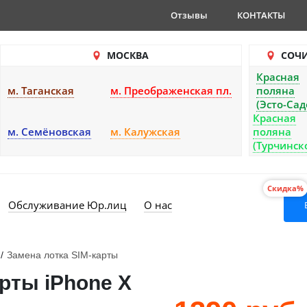
Отзывы
КОНТАКТЫ
МОСКВА
СОЧ
Красная
м. Таганская
м. Преображенская пл.
поляна
(Эсто-Сад
Красная
м. Семёновская
м. Калужская
поляна
(Турчинск
Скидка%
Обслуживание Юр.лиц
О нас
/
Замена лотка SIM-карты
рты iPhone X