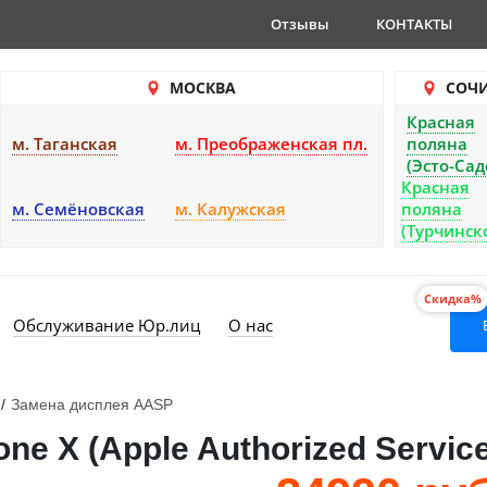
Отзывы
КОНТАКТЫ
МОСКВА
СОЧ
Красная
м. Таганская
м. Преображенская пл.
поляна
(Эсто-Сад
Красная
м. Семёновская
м. Калужская
поляна
(Турчинск
Скидка%
Обслуживание Юр.лиц
О нас
/
Замена дисплея AASP
e X (Apple Authorized Service