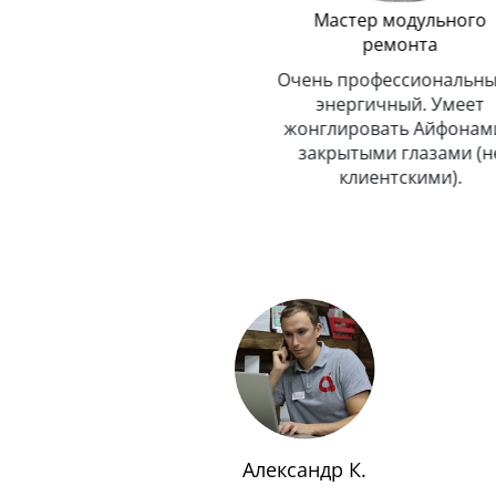
Логистика
Мастер модульного
ремонта
До неприличия
пунктуальный. Никогда и
Очень профессиональный
никуда не опаздывает.
энергичный. Умеет
Любит путешествовать.
жонглировать Айфонами 
закрытыми глазами (не
клиентскими).
Александр К.