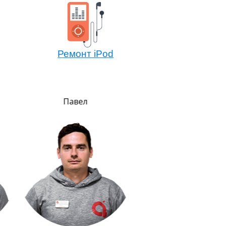
Ремонт iPod
Павел
Алексей
Мастер компонентно
ремонта
Не боится сложных зада
потому всегда легко 
решает. Любит и спас
животных.