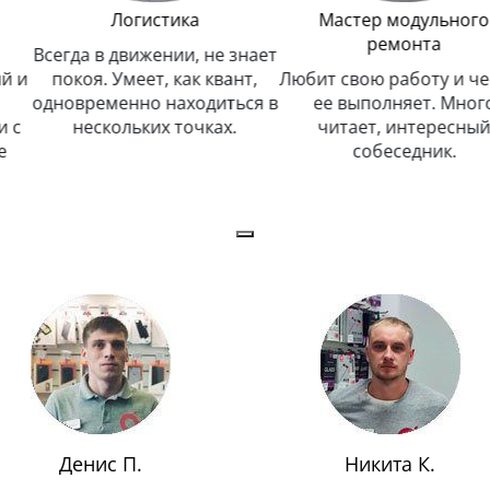
Логистика
Мастер модульного
ремонта
Всегда в движении, не знает
 и
покоя. Умеет, как квант,
Любит свою работу и чес
одновременно находиться в
ее выполняет. Много
с
нескольких точках.
читает, интересный
собеседник.
Денис П.
Никита К.