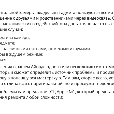
онтальной камеры, владельцы гаджета пользуются всеми 
ение с друзьями и родственниками через видеосвязь. О
т механических воздействий, она достаточно часто выхо
щие случаи:
ектива камеры;
едмете;
с различными пятнами, помехами и шумами;
ры в ждущем режиме;
ься.
вления в вашем Айпаде одного или нескольких симптомо
оторый сможет определить источник проблемы и произв
вую попавшуюся мастерскую. Там вам, скорее всего, ус
но отличаться от оригинальной, но и прослужит недолго
облемы вам предлагает СЦ Apple №1, который представ
нения ремонта любой сложности: