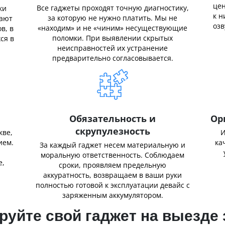
цен
Все гаджеты проходят точную диагностику,
ки
к н
за которую не нужно платить. Мы не
нают
озв
«находим» и не «чиним» несуществующие
в, в
поломки. При выявлении скрытых
ся в
неисправностей их устранение
предварительно согласовывается.
Обязательность и
Ор
скрупулезность
кве,
И
ием.
ка
За каждый гаджет несем материальную и
,
моральную ответственность. Соблюдаем
е,
сроки, проявляем предельную
аккуратность, возвращаем в ваши руки
полностью готовой к эксплуатации девайс с
заряженным аккумулятором.
уйте свой гаджет на выезде 