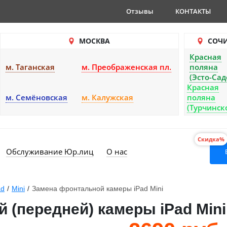
Отзывы
КОНТАКТЫ
МОСКВА
СОЧ
Красная
м. Таганская
м. Преображенская пл.
поляна
(Эсто-Сад
Красная
м. Семёновская
м. Калужская
поляна
(Турчинск
Скидка%
Обслуживание Юр.лиц
О нас
ad
/
Mini
/
Замена фронтальной камеры iPad Mini
 (передней) камеры iPad Mini