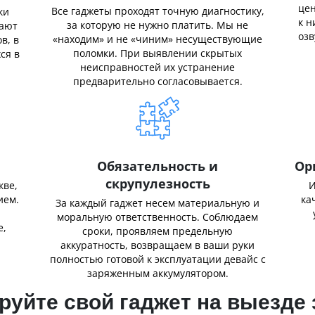
цен
Все гаджеты проходят точную диагностику,
ки
к н
за которую не нужно платить. Мы не
нают
озв
«находим» и не «чиним» несуществующие
в, в
поломки. При выявлении скрытых
ся в
неисправностей их устранение
предварительно согласовывается.
Обязательность и
Ор
скрупулезность
кве,
И
ием.
ка
За каждый гаджет несем материальную и
,
моральную ответственность. Соблюдаем
е,
сроки, проявляем предельную
аккуратность, возвращаем в ваши руки
полностью готовой к эксплуатации девайс с
заряженным аккумулятором.
уйте свой гаджет на выезде 