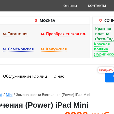
Отзывы
КОНТАКТЫ
МОСКВА
СОЧ
Красная
м. Таганская
м. Преображенская пл.
поляна
(Эсто-Сад
Красная
м. Семёновская
м. Калужская
поляна
(Турчинск
Скидка%
Обслуживание Юр.лиц
О нас
ad
/
Mini
/
Замена кнопки Включения (Power) iPad Mini
ения (Power) iPad Mini