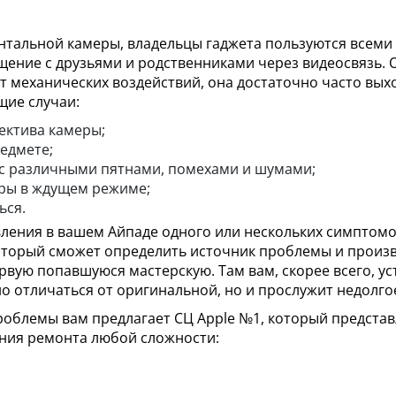
онтальной камеры, владельцы гаджета пользуются всеми 
ение с друзьями и родственниками через видеосвязь. О
т механических воздействий, она достаточно часто выхо
щие случаи:
ектива камеры;
едмете;
с различными пятнами, помехами и шумами;
ры в ждущем режиме;
ься.
вления в вашем Айпаде одного или нескольких симптомо
оторый сможет определить источник проблемы и произв
вую попавшуюся мастерскую. Там вам, скорее всего, ус
но отличаться от оригинальной, но и прослужит недолго
облемы вам предлагает СЦ Apple №1, который представ
нения ремонта любой сложности: