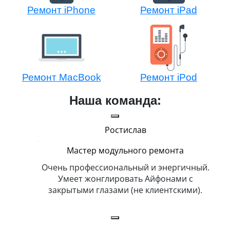
Ремонт iPhone
Ремонт iPad
Ремонт MacBook
Ремонт iPod
Наша команда:
Ростислав
Мастер модульного ремонта
икогда и
Очень профессиональный и энергичный.
Всег
бит
Умеет жонглировать Айфонами с
ка
закрытыми глазами (не клиентскими).