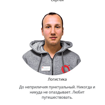
и Эппл
Логистика
тельный.
До неприличия пунктуальный. Никогда и
Оче
н. Любит
никуда не опаздывает. Любит
.
путешествовать.
з