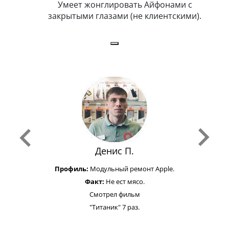
бит
Умеет жонглировать Айфонами с
ка
закрытыми глазами (не клиентскими).
Денис П.
Профиль:
Модульный ремонт Apple.
Факт:
Не ест мясо.
Смотрел фильм
"Титаник" 7 раз.