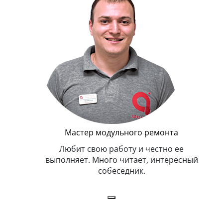
Г
Мастер модульного ремонта
я. Умеет,
Любит свою работу и честно ее
иться в
выполняет. Много читает, интересный
собеседник.