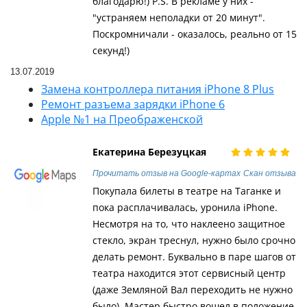
благодарю!) P.S. В рекламе у них -
"устраняем неполадки от 20 минут".
Поскромничали - оказалось, реально от 15
секунд!)
13.07.2019
Замена контроллера питания iPhone 8 Plus
Ремонт разъема зарядки iPhone 6
Apple №1 на Преображенской
Екатерина Березуцкая
Прочитать отзыв на Google-картах
Скан отзыва
Покупала билеты в театре на Таганке и
пока расплачивалась, уронила iPhone.
Несмотря на то, что наклеено защитное
стекло, экран треснул, нужно было срочно
делать ремонт. Буквально в паре шагов от
театра находится этот сервисный центр
(даже Земляной Вал переходить не нужно
было). Мастер быстро вошел в положение,