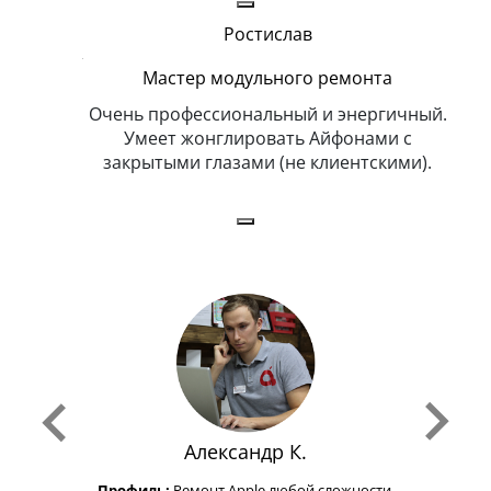
Ростислав
Мастер модульного ремонта
икогда и
Очень профессиональный и энергичный.
Всег
бит
Умеет жонглировать Айфонами с
ка
закрытыми глазами (не клиентскими).
Александр К.
Профиль:
Ремонт Apple любой сложности.