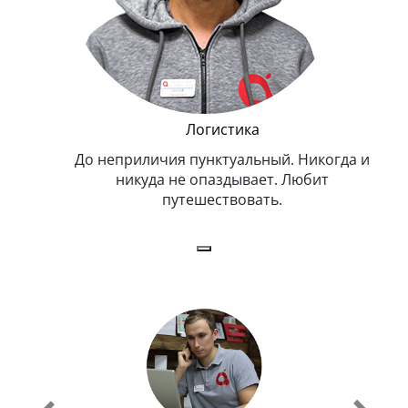
и Эппл
Логистика
тельный.
До неприличия пунктуальный. Никогда и
Оче
н. Любит
никуда не опаздывает. Любит
.
путешествовать.
з