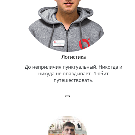
и Эппл
Логистика
тельный.
До неприличия пунктуальный. Никогда и
Оче
н. Любит
никуда не опаздывает. Любит
.
путешествовать.
з