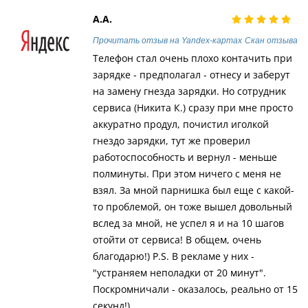
А.А.
Прочитать отзыв на Yandex-картах
Скан отзыва
Телефон стал очень плохо контачить при
зарядке - предполагал - отнесу и заберут
на замену гнезда зарядки. Но сотрудник
сервиса (Никита К.) сразу при мне просто
аккуратно продул, почистил иголкой
гнездо зарядки, тут же проверил
работоспособность и вернул - меньше
полминуты. При этом ничего с меня не
взял. За мной парнишка был еще с какой-
то проблемой, он тоже вышел довольный
вслед за мной, не успел я и на 10 шагов
отойти от сервиса! В общем, очень
благодарю!) P.S. В рекламе у них -
"устраняем неполадки от 20 минут".
Поскромничали - оказалось, реально от 15
секунд!)