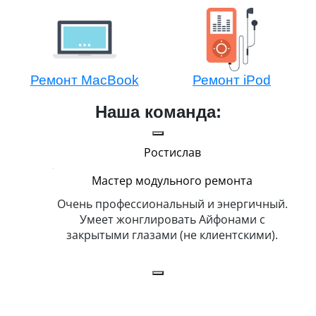
Ремонт MacBook
Ремонт iPod
Наша команда:
Ростислав
Мастер модульного ремонта
икогда и
Очень профессиональный и энергичный.
Всег
бит
Умеет жонглировать Айфонами с
ка
закрытыми глазами (не клиентскими).