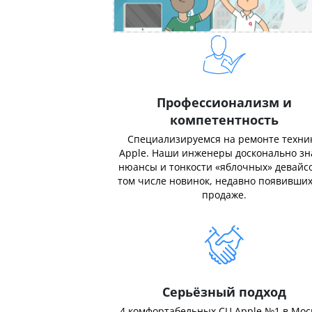
Профессионализм и
компетентность
Специализируемся на ремонте техни
Apple. Наши инженеры досконально з
нюансы и тонкости «яблочных» девайсо
том числе новинок, недавно появивших
продаже.
Серьёзный подход
4 комфортабельных СЦ Apple №1 в Мос