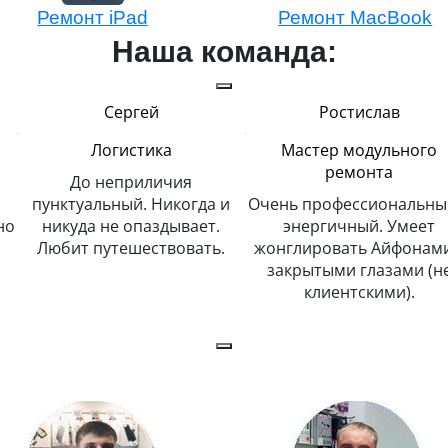
Ремонт iPad
Ремонт MacBook
Наша команда:
Сергей
Ростислав
Логистика
Мастер модульного
ремонта
До неприличия
пунктуальный. Никогда и
Очень профессиональны
но
никуда не опаздывает.
энергичный. Умеет
Любит путешествовать.
жонглировать Айфонами
й
закрытыми глазами (н
клиентскими).