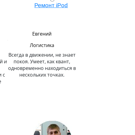
Ремонт iPod
Евгений
Алексей
Логистика
Мастер модульного
ремонта
Всегда в движении, не знает
й и
покоя. Умеет, как квант,
Любит свою работу и че
одновременно находиться в
ее выполняет. Мног
 с
нескольких точках.
читает, интересный
е
собеседник.