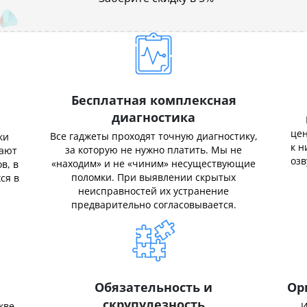
Бесплатная комплексная
диагностика
цен
Все гаджеты проходят точную диагностику,
ки
к н
за которую не нужно платить. Мы не
нают
озв
«находим» и не «чиним» несуществующие
в, в
поломки. При выявлении скрытых
ся в
неисправностей их устранение
предварительно согласовывается.
Обязательность и
Ор
скрупулезность
кве,
И