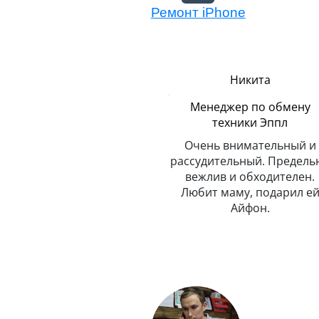
Ремонт iPhone
Александр
Никита
Мастер модульного
Менеджер по обмену
ремонта
техники Эппл
а
Настоящий профессионал,
Очень внимательный и
считает нормой полную
рассудительный. Предель
самоотдачу. Классно играет
вежлив и обходителен.
на синтезаторе.
Любит маму, подарил е
Айфон.