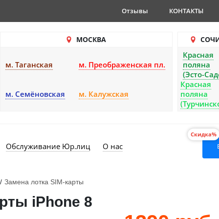
Отзывы
КОНТАКТЫ
МОСКВА
СОЧ
Красная
м. Таганская
м. Преображенская пл.
поляна
(Эсто-Сад
Красная
м. Семёновская
м. Калужская
поляна
(Турчинск
Скидка%
Обслуживание Юр.лиц
О нас
/
Замена лотка SIM-карты
рты iPhone 8