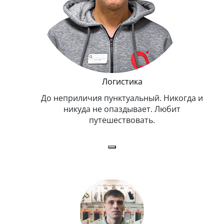
и Эппл
Логистика
тельный.
До неприличия пунктуальный. Никогда и
Оче
н. Любит
никуда не опаздывает. Любит
.
путешествовать.
з