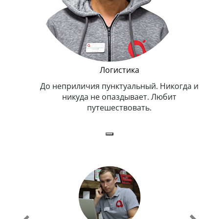
и Эппл
Логистика
тельный.
До неприличия пунктуальный. Никогда и
Оче
н. Любит
никуда не опаздывает. Любит
.
путешествовать.
з