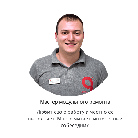
Руководите
В меру строг, но всегд
Главным показателем у
улыбку на лице к
ер модульного ремонта
свою работу и честно ее
. Много читает, интересный
собеседник.