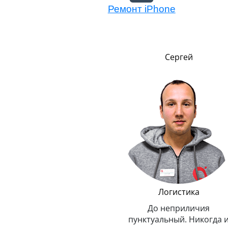
Ремонт iPhone
Никита
Сергей
,
т
Менеджер по обмену
Логистика
техники Эппл
До неприличия
Очень внимательный и
пунктуальный. Никогда 