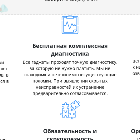
Бесплатная комплексная
диагностика
цен
Все гаджеты проходят точную диагностику,
ки
к н
за которую не нужно платить. Мы не
нают
озв
«находим» и не «чиним» несуществующие
в, в
поломки. При выявлении скрытых
ся в
неисправностей их устранение
предварительно согласовывается.
Обязательность и
Ор
скрупулезность
кве,
И