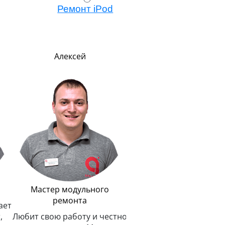
Ремонт iPod
Алексей
Павел
Руководитель
В меру строг, но всег
справедлив. Главны
показателем успеха счи
улыбку на лице клиент
Мастер модульного
ремонта
ает
,
Любит свою работу и честно