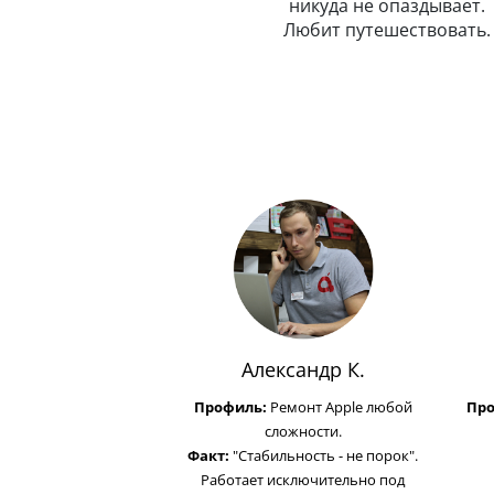
рассудительный. Предельно
никуда не опаздывает.
вежлив и обходителен.
Любит путешествовать.
Любит маму, подарил ей
Айфон.
Александр К.
Профиль:
Ремонт Apple любой
Пр
сложности.
Факт:
"Стабильность - не порок".
Работает исключительно под