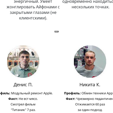
энергичный. Умеет
одновременно находитьс
жонглировать Айфонами с
нескольких точках.
закрытыми глазами (не
клиентскими).
Денис П.
Никита К.
офиль:
Модульный ремонт Apple.
Профиль:
Обмен техники Appl
Факт:
Не ест мясо.
Факт:
Чрезмерно педантичен
Смотрел фильм
Отжимается 60 раз
"Титаник" 7 раз.
за один подход.