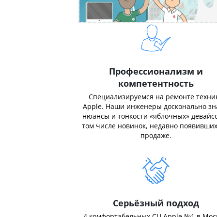
Профессионализм и
компетентность
Специализируемся на ремонте техни
Apple. Наши инженеры досконально з
нюансы и тонкости «яблочных» девайсо
том числе новинок, недавно появивших
продаже.
Серьёзный подход
4 комфортабельных СЦ Apple №1 в Мос