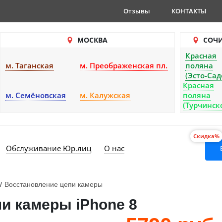
Отзывы
КОНТАКТЫ
МОСКВА
СОЧ
Красная
м. Таганская
м. Преображенская пл.
поляна
(Эсто-Сад
Красная
м. Семёновская
м. Калужская
поляна
(Турчинск
Скидка%
Обслуживание Юр.лиц
О нас
/
Восстановление цепи камеры
и камеры iPhone 8