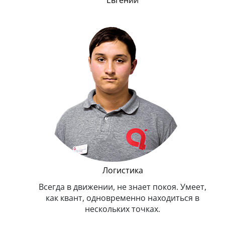
нта
Логистика
ргичный.
Всегда в движении, не знает покоя. Умеет,
ами с
как квант, одновременно находиться в
вы
скими).
нескольких точках.