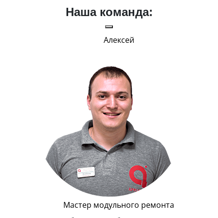
Наша команда:
Алексей
В меру 
Главным
у
Мастер модульного ремонта