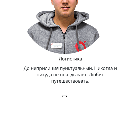
и Эппл
Логистика
тельный.
До неприличия пунктуальный. Никогда и
Оче
н. Любит
никуда не опаздывает. Любит
.
путешествовать.
з