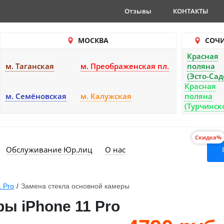
Отзывы
КОНТАКТЫ
МОСКВА
СОЧ
Красная
м. Таганская
м. Преображенская пл.
поляна
(Эсто-Сад
Красная
м. Семёновская
м. Калужская
поляна
(Турчинск
Скидка%
Обслуживание Юр.лиц
О нас
1 Pro
/
Замена стекла основной камеры
ы iPhone 11 Pro