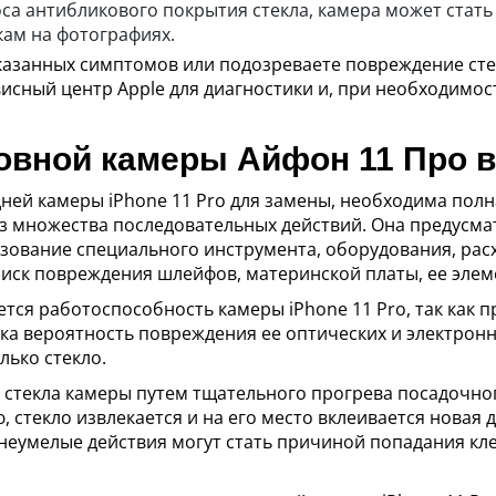
са антибликового покрытия стекла, камера может стать 
кам на фотографиях.
казанных симптомов или подозреваете повреждение сте
исный центр Apple для диагностики и, при необходимос
овной камеры Айфон 11 Про 
дней камеры iPhone 11 Pro для замены, необходима полн
з множества последовательных действий. Она предусма
зование специального инструмента, оборудования, рас
риск повреждения шлейфов, материнской платы, ее элеме
тся работоспособность камеры iPhone 11 Pro, так как п
ка вероятность повреждения ее оптических и электронн
лько стекло.
стекла камеры путем тщательного прогрева посадочног
стекло извлекается и на его место вклеивается новая д
еумелые действия могут стать причиной попадания кле