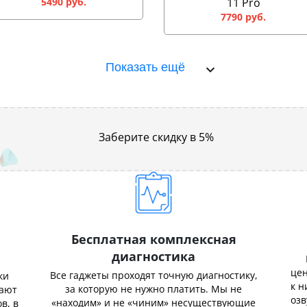
5490 руб.
11 Pro
7790 руб.
Показать ещё
Заберите скидку в 5%
Бесплатная комплексная
диагностика
цен
Все гаджеты проходят точную диагностику,
ки
к н
за которую не нужно платить. Мы не
нают
озв
«находим» и не «чиним» несуществующие
в, в