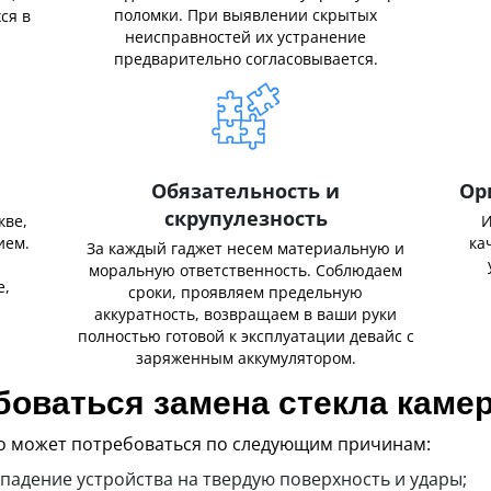
поломки. При выявлении скрытых
ся в
неисправностей их устранение
предварительно согласовывается.
Обязательность и
Ор
скрупулезность
кве,
И
ием.
ка
За каждый гаджет несем материальную и
,
моральную ответственность. Соблюдаем
е,
сроки, проявляем предельную
аккуратность, возвращаем в ваши руки
полностью готовой к эксплуатации девайс с
заряженным аккумулятором.
боваться замена стекла каме
ro может потребоваться по следующим причинам:
падение устройства на твердую поверхность и удары;