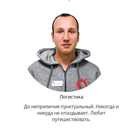
и Эппл
тельный.
н. Любит
.
Логистика
До неприличия пунктуальный. Никогда и
Оче
никуда не опаздывает. Любит
путешествовать.
з