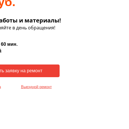
уб.
аботы и материалы!
яйте в день обращения!
 60 мин.
й
а
Выездной ремонт