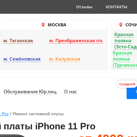
Отзывы
КОНТАКТЫ
МОСКВА
СОЧ
Красная
м. Таганская
м. Преображенская пл.
поляна
(Эсто-Сад
Красная
м. Семёновская
м. Калужская
поляна
(Турчинск
Скидка%
Обслуживание Юр.лиц
О нас
1 Pro
/
Ремонт системной платы
 платы iPhone 11 Pro