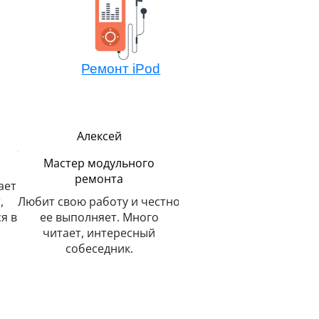
Ремонт iPod
Павел
Алексей
Руководитель
Мастер компонентн
ремонта
В меру строг, но всегда
стно
справедлив. Главным
Не боится сложных зад
о
показателем успеха считает
потому всегда легко
улыбку на лице клиента.
решает. Любит и спас
животных.