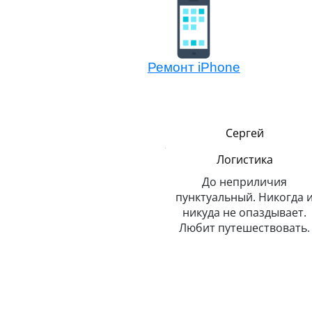
Ремонт iPhone
Сергей
Ростислав
Логистика
Мастер модульного
ремонта
До неприличия
пунктуальный. Никогда и
Очень профессиональны
но
никуда не опаздывает.
энергичный. Умеет
Любит путешествовать.
жонглировать Айфонами
й
закрытыми глазами (н
клиентскими).