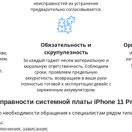
неисправностей их устранение
предварительно согласовывается.
Обязательность и
Ор
скрупулезность
кве,
И
ием.
ка
За каждый гаджет несем материальную и
,
моральную ответственность. Соблюдаем
е,
сроки, проявляем предельную
аккуратность, возвращаем в ваши руки
полностью готовой к эксплуатации девайс с
заряженным аккумулятором.
правности системной платы iPhone 11 P
 о необходимости обращения к специалистам рядом тип
ы;
лючения, зависания;