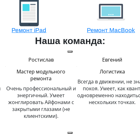
Ремонт iPad
Ремонт MacBook
Наша команда:
Евгений
Алексей
Логистика
Мастер модульного
ремонта
Всегда в движении, не знает
й и
покоя. Умеет, как квант,
Любит свою работу и че
одновременно находиться в
ее выполняет. Мног
 с
нескольких точках.
читает, интересный
е
собеседник.