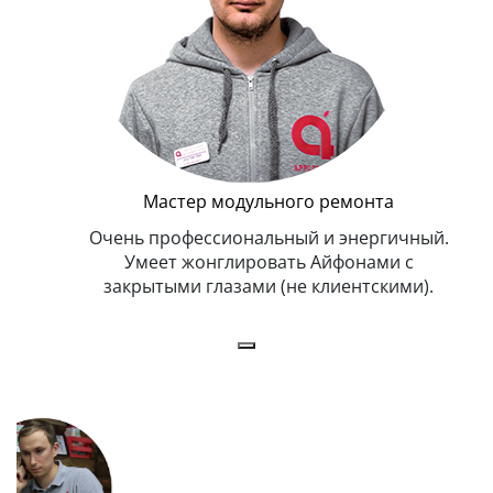
Мастер модульного ремонта
икогда и
Очень профессиональный и энергичный.
Всег
бит
Умеет жонглировать Айфонами с
ка
закрытыми глазами (не клиентскими).