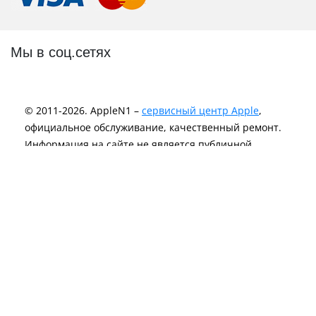
Мы в соц.сетях
© 2011-2026. AppleN1 –
сервисный центр Apple
,
официальное обслуживание, качественный ремонт.
Информация на сайте не является публичной
офертой и носит исключительно информационный
характер.
Политика Конфиденциальности
Компания AppleN1 не аффилирована c Apple Inc. и не
является лицензиаром Apple Inc. или любого другого
вендора.
Логотипы и торговые марки являются
зарегистрированной интеллектуальной
собственностью Apple Inc.