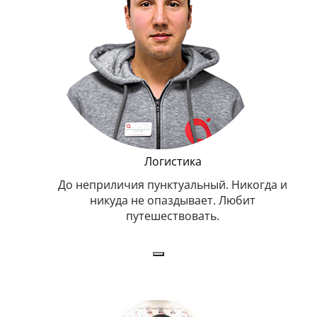
и Эппл
Логистика
тельный.
До неприличия пунктуальный. Никогда и
Оче
н. Любит
никуда не опаздывает. Любит
.
путешествовать.
з