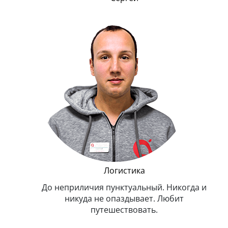
и Эппл
Логистика
тельный.
До неприличия пунктуальный. Никогда и
Оче
н. Любит
никуда не опаздывает. Любит
.
путешествовать.
з