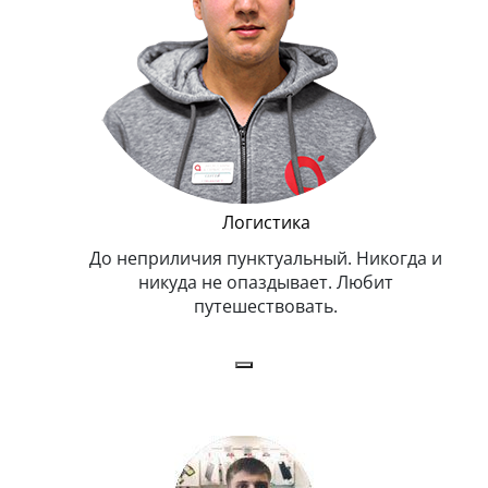
и Эппл
Логистика
тельный.
До неприличия пунктуальный. Никогда и
Оче
н. Любит
никуда не опаздывает. Любит
.
путешествовать.
з