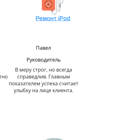
Ремонт iPod
Павел
Алексей
Руководитель
Мастер компонентно
ремонта
В меру строг, но всегда
тно
справедлив. Главным
Не боится сложных зада
показателем успеха считает
потому всегда легко 
улыбку на лице клиента.
решает. Любит и спас
животных.