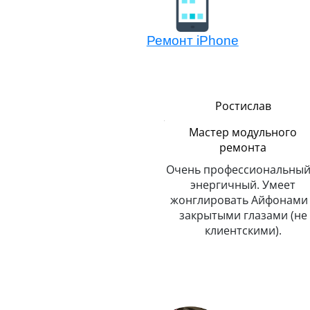
Ремонт iPhone
Сергей
Ростислав
Логистика
Мастер модульного
ремонта
До неприличия
пунктуальный. Никогда и
Очень профессиональный
о
никуда не опаздывает.
энергичный. Умеет
Любит путешествовать.
жонглировать Айфонами 
закрытыми глазами (не
клиентскими).