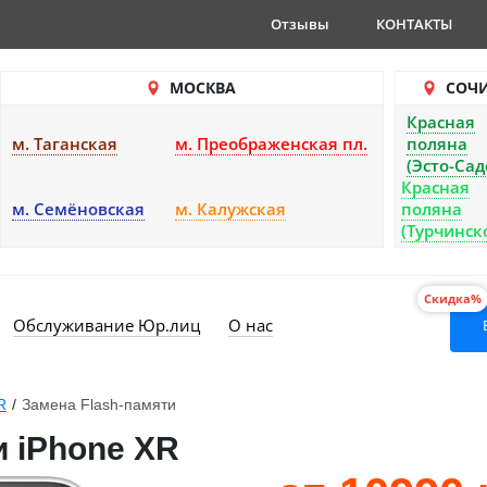
Отзывы
КОНТАКТЫ
МОСКВА
СОЧ
Красная
м. Таганская
м. Преображенская пл.
поляна
(Эсто-Сад
Красная
м. Семёновская
м. Калужская
поляна
(Турчинск
Скидка%
Обслуживание Юр.лиц
О нас
R
/
Замена Flash-памяти
и iPhone XR