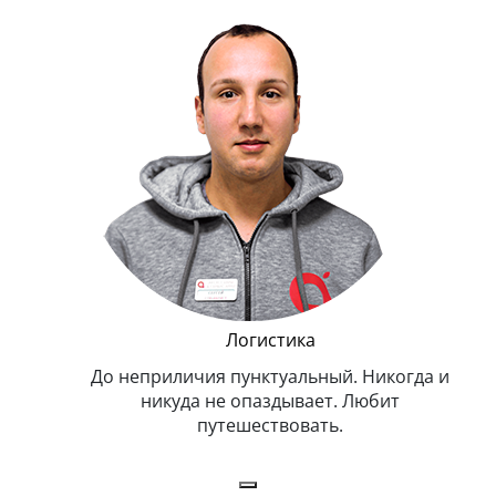
и Эппл
Логистика
тельный.
До неприличия пунктуальный. Никогда и
Оче
н. Любит
никуда не опаздывает. Любит
.
путешествовать.
з