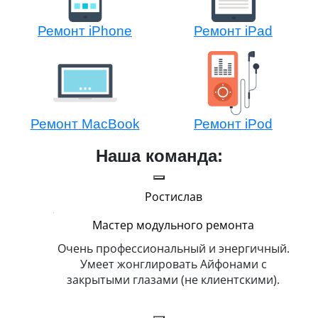
Ремонт iPhone
Ремонт iPad
Ремонт MacBook
Ремонт iPod
Наша команда:
Ростислав
Мастер модульного ремонта
икогда и
Очень профессиональный и энергичный.
Всег
бит
Умеет жонглировать Айфонами с
ка
закрытыми глазами (не клиентскими).