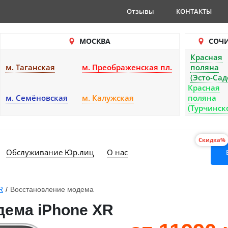
Отзывы
КОНТАКТЫ
МОСКВА
СОЧ
Красная
м. Таганская
м. Преображенская пл.
поляна
(Эсто-Сад
Красная
м. Семёновская
м. Калужская
поляна
(Турчинск
Скидка%
Обслуживание Юр.лиц
О нас
R
/
Восстановление модема
дема iPhone XR