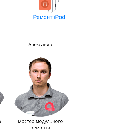
Ремонт iPod
Никита
Сергей
Менеджер по обмену
Логистика
техники Эппл
До неприличия
Очень внимательный и
пунктуальный. Никогд
рассудительный. Предельно
никуда не опаздывает
вежлив и обходителен.
Любит путешествоват
Любит маму, подарил ей
Айфон.