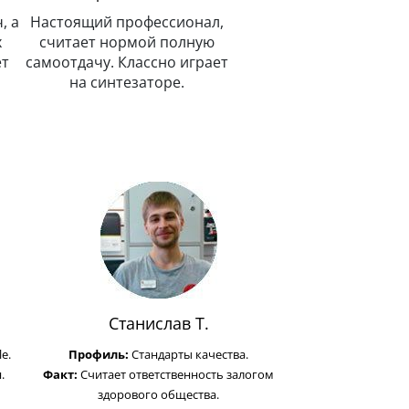
л,
ю
ает
Станислав Т.
e.
Профиль:
Стандарты качества.
.
Факт:
Считает ответственность залогом
здорового общества.