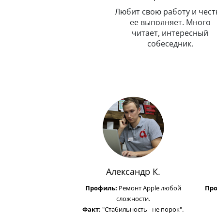
т
В меру строг, но всегда
Любит свою работу и честно
справедлив. Главным
в
ее выполняет. Много
показателем успеха счита
читает, интересный
улыбку на лице клиента.
собеседник.
Александр К.
Профиль:
Ремонт Apple любой
Пр
сложности.
Факт:
"Стабильность - не порок".