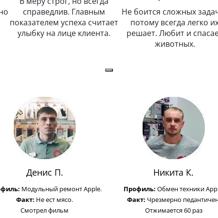
Не боится сложных задач, а
Настоящий профессиона
ет
потому всегда легко их
считает нормой полну
решает. Любит и спасает
самоотдачу. Классно игр
животных.
на синтезаторе.
Денис П.
Никита К.
офиль:
Модульный ремонт Apple.
Профиль:
Обмен техники Appl
Факт:
Не ест мясо.
Факт:
Чрезмерно педантичен
Смотрел фильм
Отжимается 60 раз