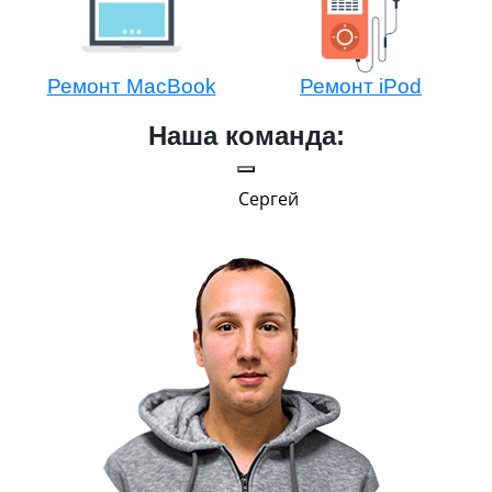
Ремонт MacBook
Ремонт iPod
Наша команда:
Сергей
и Эппл
тельный.
н. Любит
.