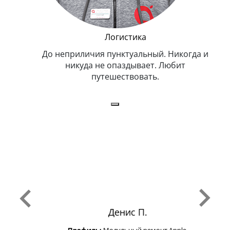
Логистика
До неприличия пунктуальный. Никогда и
Оче
никуда не опаздывает. Любит
путешествовать.
з
Денис П.
Профиль:
Модульный ремонт Apple.