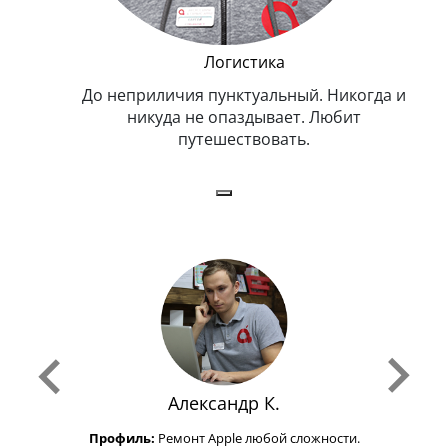
и Эппл
Логистика
тельный.
До неприличия пунктуальный. Никогда и
Оче
н. Любит
никуда не опаздывает. Любит
.
путешествовать.
з
Александр К.
Профиль:
Ремонт Apple любой сложности.